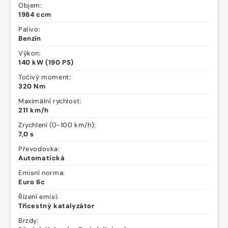
Objem:
1984 ccm
Palivo:
Benzín
Výkon:
140 kW (190 PS)
Točivý moment:
320 Nm
Maximální rychlost:
211 km/h
Zrychlení (0-100 km/h):
7,0 s
Převodovka:
Automatická
Emisní norma:
Euro 6c
Řízení emisí:
Třícestný katalyzátor
Brzdy: