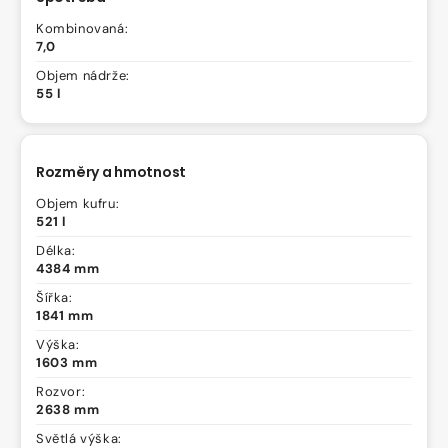
Kombinovaná:
7,0
Objem nádrže:
55 l
Rozměry a hmotnost
Objem kufru:
521 l
Délka:
4384 mm
Šířka:
1841 mm
Výška:
1603 mm
Rozvor:
2638 mm
Světlá výška: