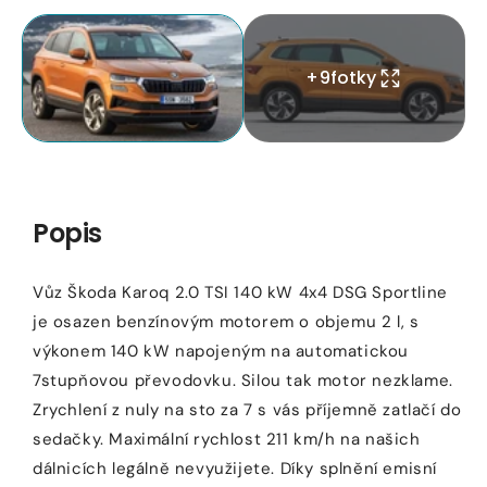
v
m
modálním
Otevřít
2
okně
médium
v
2
+
9
fotky
m
v
o
modálním
okně
Popis
Vůz Škoda Karoq 2.0 TSI 140 kW 4x4 DSG Sportline
je osazen benzínovým motorem o objemu 2 l, s
výkonem 140 kW napojeným na automatickou
7stupňovou převodovku. Silou tak motor nezklame.
Zrychlení z nuly na sto za 7 s vás příjemně zatlačí do
sedačky. Maximální rychlost 211 km/h na našich
dálnicích legálně nevyužijete. Díky splnění emisní