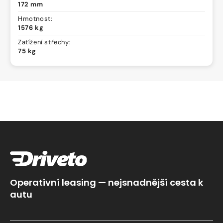
172 mm
Hmotnost:
1576 kg
Zatížení střechy:
75 kg
Operativní leasing — nejsnadnější cesta k
autu