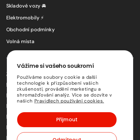
Skladové vozy 🚘
Elektromobily ⚡
Obchodní podmínky
Volná místa
Vážíme si vašeho soukromí
Zásady ochrany osobních údajů
Používáme soubory cookie a další
technologie k přizpůsobení vašich
Kontaktní údaje
zkušeností, provádění marketingu a
shromažďování analýz. Více se dozvíte v
Podmínky služby Driveto
našich
Pravidlech používání cookies.
Podmínky předání vozidla
Právní upozornění
Přijmout
Podmínky ukončení smlouvy
Předvolby pro soubory cookie
Odmítnout