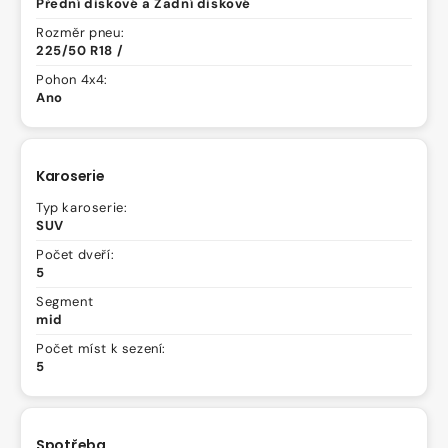
Přední diskové a Zadní diskové
Rozměr pneu:
225/50 R18 /
Pohon 4x4:
Ano
Karoserie
Typ karoserie:
SUV
Počet dveří:
5
Segment
mid
Počet míst k sezení:
5
Spotřeba