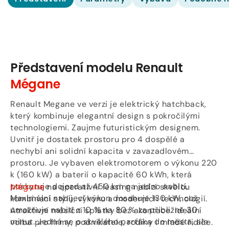
Představení modelu Renault
Mégane
Renault Megane ve verzi je elektrický hatchback,
který kombinuje elegantní design s pokročilými
technologiemi. Zaujme futuristickým designem.
Uvnitř je dostatek prostoru pro 4 dospělé a
nechybí ani solidní kapacita v zavazadlovém
prostoru. Je vybaven elektromotorem o výkonu 220
k (160 kW) a baterií o kapacitě 60 kWh, která
poskytuje dojezd až 450 km na jedno nabití.
Mégane
na operativní leasing nabízí skvělou
Maximální nabíjecí výkon dosahuje 130 kW, což
kombinaci stylu, výkonu a moderních technologií.
umožňuje nabití z 10 % na 80 % za přibližně 30
Atraktivní měsíční splátky bez akontace. Ideální
minut. Jedná se o skvělého parťáka do města, ale
volba pro firmy, podnikatele, rodiny i mladé řidiče.