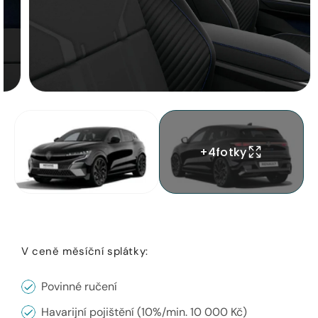
zobrazení
galerie
Otevřít
médium
Otevřít
5
médium
v
3
+
4
fotky
modálním
v
okně
modálním
okně
V ceně měsíční splátky:
Povinné ručení
Havarijní pojištění (10%/min. 10 000 Kč)