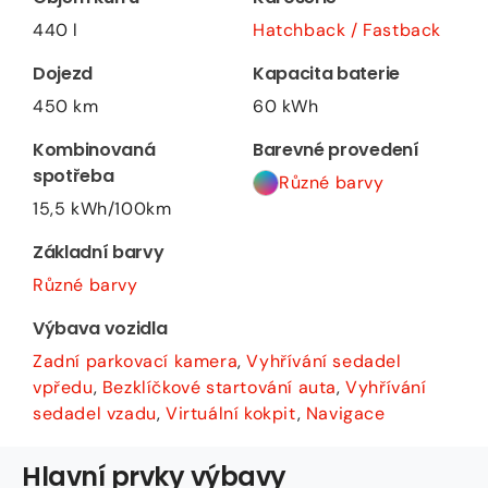
440 l
Hatchback / Fastback
Dojezd
Kapacita baterie
450 km
60 kWh
Kombinovaná
Barevné provedení
spotřeba
Různé barvy
15,5 kWh/100km
Základní barvy
Různé barvy
Výbava vozidla
Zadní parkovací kamera
,
Vyhřívání sedadel
vpředu
,
Bezklíčkové startování auta
,
Vyhřívání
sedadel vzadu
,
Virtuální kokpit
,
Navigace
Hlavní prvky výbavy