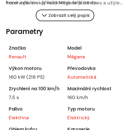
hravě zvládne i příležitostné delší cesty.
Rezervujte si svůj nový Mégane ještě dnes a užijte
si mobilitu bez starostí!
Zobrazit celý popis
Parametry
Značka
Model
Renault
Mégane
Výkon motoru
Převodovka
160 kW (218 PS)
Automatická
Zrychlení na 100 km/h
Maximální rychlost
7,5 s
160 km/h
Palivo
Typ motoru
Elektřina
Elektrický
Objem kufru
Karoserie