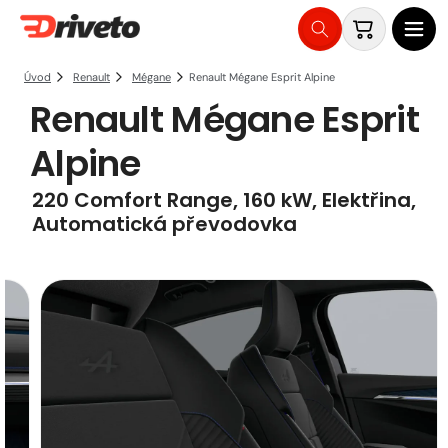
Košík
Přejít
na
Renault Mégane Esprit Alpine
Úvod
Renault
Mégane
Renault Mégane Esprit
obsah
Alpine
220 Comfort Range, 160 kW, Elektřina,
Automatická převodovka
Přejít na
informace
Obrázek
o
3
produktu
je
nyní
dostupný
v