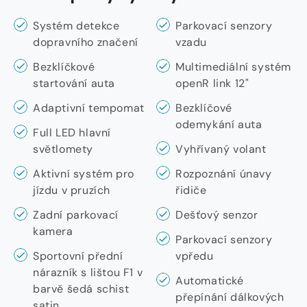
Systém detekce
Parkovací senzory
dopravního značení
vzadu
Bezklíčkové
Multimediální systém
startování auta
openR link 12"
Adaptivní tempomat
Bezklíčové
odemykání auta
Full LED hlavní
světlomety
Vyhřívaný volant
Aktivní systém pro
Rozpoznání únavy
jízdu v pruzích
řidiče
Zadní parkovací
Dešťový senzor
kamera
Parkovací senzory
Sportovní přední
vpředu
nárazník s lištou F1 v
Automatické
barvě šedá schist
přepínání dálkových
satin