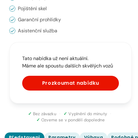
Pojištění skel
Garanční prohlídky
Asistenční služba
Tato nabídka už není aktuální.
Máme ale spoustu dalších skvělých vozů
Prozkoumat nabídku
✓
Bez závazku
·
✓
Vyplnění do minuty
·
✓
Ozveme se v pondělí dopoledne
Představení
Parametry
Výbava
Podobné n