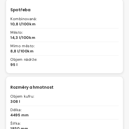
Spotřeba
Kombinovaná:
10,8 l/100km
Město:
14,3 l/100km
Mimo město:
8,8 l/100km
Objem nádrže:
95 l
Rozměry a hmotnost
Objem kufru:
308 l
Délka:
4495 mm
Šířka:
1930 mm