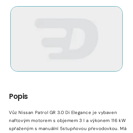
Otevřít
O
médium
m
1
2
v
v
modálním
m
okně
o
Popis
Vůz Nissan Patrol GR 3.0 Di Elegance je vybaven
naftovým motorem s objemem 3 l a výkonem 116 kW
spřaženým s manuální 5stupňovou převodovkou. Má