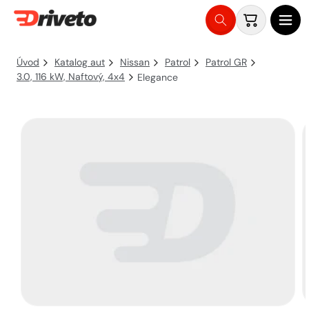
Košík
Přejít
na
Úvod
Katalog aut
Nissan
Patrol
Patrol GR
obsah
3.0, 116 kW, Naftový, 4x4
Elegance
Přejít na
informace
o
produktu