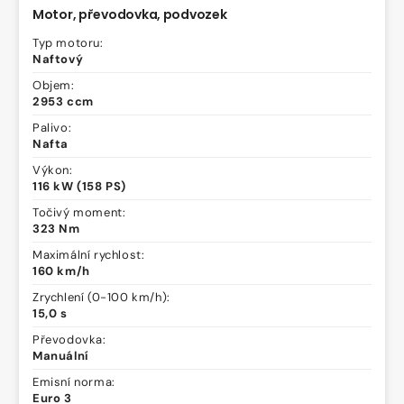
Motor, převodovka, podvozek
Typ motoru:
Naftový
Objem:
2953 ccm
Palivo:
Nafta
Výkon:
116 kW (158 PS)
Točivý moment:
323 Nm
Maximální rychlost:
160 km/h
Zrychlení (0-100 km/h):
15,0 s
Převodovka:
Manuální
Emisní norma:
Euro 3