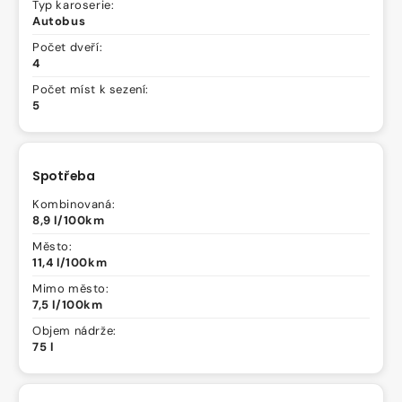
Typ karoserie:
Autobus
Počet dveří:
4
Počet míst k sezení:
5
Spotřeba
Kombinovaná:
8,9 l/100km
Město:
11,4 l/100km
Mimo město:
7,5 l/100km
Objem nádrže:
75 l