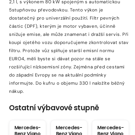
2,1 l, s výkonem 80 kW spojeným s automatickou
5stupňovou převodovkou. Tento výkon je
dostatečný pro univerzální použití. Filtr pevných
částic (DPF), kterým je motor vybaven, účinně
snižuje emise, ale může znamenat i dražší servis. Při
koupi ojetého vozu doporučujeme zkontrolovat stav
filtru. Protože vůz splňuje starší emisní normu
EURO4, měli byste si dávat pozor na stále se
rozšiřující nízkoemisní zóny. Zejména před cestami
do západní Evropy se na aktuální podmínky
informujte. Do kufru o objemu 330 l naložíte běžný
nákup.
Ostatní výbavové stupně
Mercedes-
Mercedes-
Mercedes-
Benz Viano
Benz Viano
Benz Viano