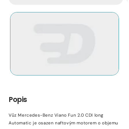
Otevřít
O
médium
m
1
2
v
v
modálním
m
okně
o
Popis
Vůz Mercedes-Benz Viano Fun 2.0 CDI long
Automatic je osazen naftovým motorem o objemu