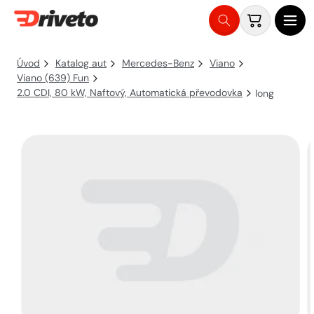
Košík
Přejít
na
Úvod
Katalog aut
Mercedes-Benz
Viano
obsah
Viano (639) Fun
2.0 CDI, 80 kW, Naftový, Automatická převodovka
long
Přejít na
informace
o
produktu