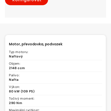
Motor, převodovka, podvozek
Typ motoru:
Naftový
Objem:
2148 ccm
Palivo:
Nafta
Výkon:
80 kW (109 PS)
Točivý moment:
290 Nm
Maximální rychlost: