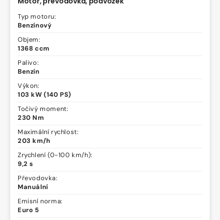
Motor, převodovka, podvozek
Typ motoru:
Benzínový
Objem:
1368 ccm
Palivo:
Benzín
Výkon:
103 kW (140 PS)
Točivý moment:
230 Nm
Maximální rychlost:
203 km/h
Zrychlení (0-100 km/h):
9,2 s
Převodovka:
Manuální
Emisní norma:
Euro 5