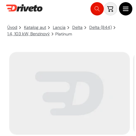
Košík
Přejít
na
Úvod
Katalog aut
Lancia
Delta
Delta (844)
obsah
1.4, 103 kW, Benzinový
Platinum
Přejít na
informace
o
produktu