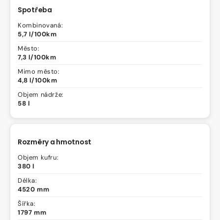
Spotřeba
Kombinovaná:
5,7 l/100km
Město:
7,3 l/100km
Mimo město:
4,8 l/100km
Objem nádrže:
58 l
Rozměry a hmotnost
Objem kufru:
380 l
Délka:
4520 mm
Šířka:
1797 mm