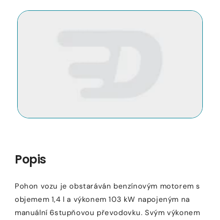
Otevřít
O
médium
m
1
2
v
v
modálním
m
okně
o
Popis
Pohon vozu je obstaráván benzínovým motorem s
objemem 1,4 l a výkonem 103 kW napojeným na
manuální 6stupňovou převodovku. Svým výkonem