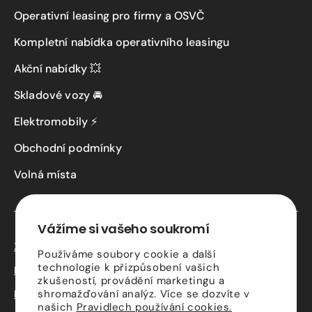
Operativní leasing pro firmy a OSVČ
Kompletní nabídka operativního leasingu
Akční nabídky 💥
Skladové vozy 🚘
Elektromobily ⚡
Obchodní podmínky
Volná místa
Vážíme si vašeho soukromí
Zásady ochrany osobních údajů
Používáme soubory cookie a další
technologie k přizpůsobení vašich
Kontaktní údaje
zkušeností, provádění marketingu a
Podmínky služby Driveto
shromažďování analýz. Více se dozvíte v
našich
Pravidlech používání cookies.