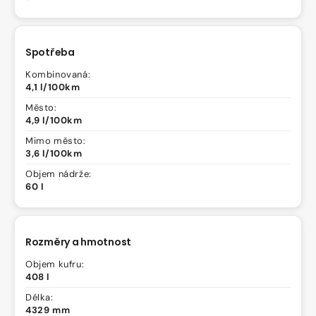
Spotřeba
Kombinovaná:
4,1 l/100km
Město:
4,9 l/100km
Mimo město:
3,6 l/100km
Objem nádrže:
60 l
Rozměry a hmotnost
Objem kufru:
408 l
Délka:
4329 mm