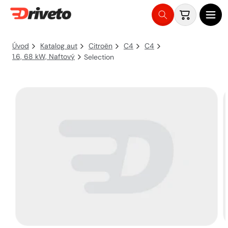
Košík
Přejít
na
Úvod
Katalog aut
Citroën
C4
C4
obsah
1.6, 68 kW, Naftový
Selection
Přejít na
informace
o
produktu