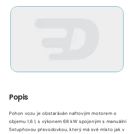
Otevřít
O
médium
m
1
2
v
v
modálním
m
okně
o
Popis
Pohon vozu je obstaráván naftovým motorem o
objemu 1,6 l, s výkonem 68 kW spojeným s manuální
5stupňovou převodovkou, který má své místo jak v