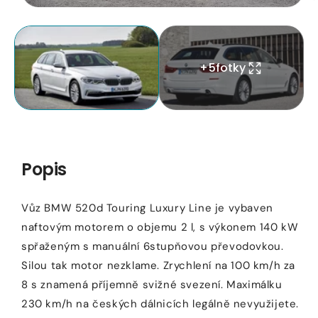
m
médium
o
1
Otevřít
v
médium
modálním
2
+
5
fotky
okně
v
modálním
okně
Popis
Vůz BMW 520d Touring Luxury Line je vybaven
naftovým motorem o objemu 2 l, s výkonem 140 kW
spřaženým s manuální 6stupňovou převodovkou.
Silou tak motor nezklame. Zrychlení na 100 km/h za
8 s znamená příjemně svižné svezení. Maximálku
230 km/h na českých dálnicích legálně nevyužijete.