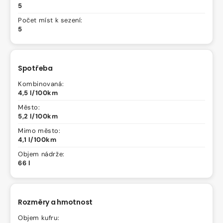
5
Počet míst k sezení:
5
Spotřeba
Kombinovaná:
4,5 l/100km
Město:
5,2 l/100km
Mimo město:
4,1 l/100km
Objem nádrže:
66 l
Rozměry a hmotnost
Objem kufru: