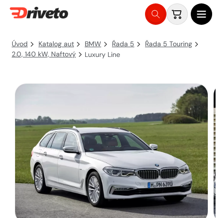
Košík
Přejít
na
Úvod
Katalog aut
BMW
Řada 5
Řada 5 Touring
obsah
2.0, 140 kW, Naftový
Luxury Line
Přejít na
informace
o
produktu
O
m
2
v
Otevřít