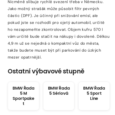
Nicméně slibuje rychlé svezení třeba v Německu.
Jako možný strašák může působit filtr pevných
částic (DPF). Je účinný při snižování emisí, ale
pokud jste se rozhodli pro ojetý automobil, určitě
ho nezapomeňte zkontrolovat. Objem kufru 570 l
vám určitě bude stačit na nákupy i dovolené. Délkou
4,9 m už se nejedná o kompaktní vůz do města,
takže budete muset být při parkování do úzkých
mezer opatrnější.
Ostatní výbavové stupně
BMW Řada
BMW Řada
BMW Řada
5 M
5 Sériová
5 Sport
Sportpake
Line
t