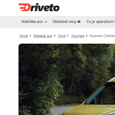
Přejít
na
Nabídka aut
Skladové vozy 🚘
Co je operativní
obsah
Úvod
Katalog aut
Ford
Tourneo
Tourneo Conne