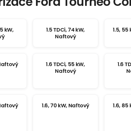
rizace Ford Tourneo Co
55 kW,
1.5 TDCi, 74 kW,
1.5, 55
vý
Naftový
 Naftový
1.6 TDCi, 55 kW,
1.6 T
Naftový
N
 Naftový
1.6, 70 kW, Naftový
1.6, 85