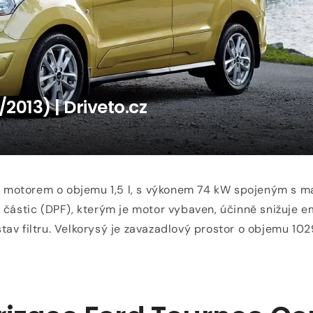
médium
1
v
modálním
okně
2013) | Driveto.cz
motorem o objemu 1,5 l, s výkonem 74 kW spojeným s man
 částic (DPF), kterým je motor vybaven, účinně snižuje em
av filtru. Velkorysý je zavazadlový prostor o objemu 102