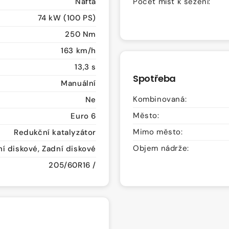
Nafta
Počet míst k sezení:
74 kW (100 PS)
250 Nm
163 km/h
13,3 s
Spotřeba
Manuální
Kombinovaná:
Ne
Město:
Euro 6
Mimo město:
Redukční katalyzátor
Objem nádrže:
í diskové, Zadní diskové
205/60R16 /