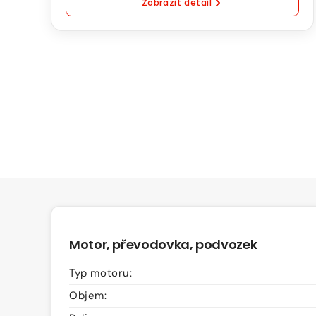
Zobrazit detail
kW
Natural
95
Automatická
převodovka
Motor, převodovka, podvozek
Typ motoru:
Objem: