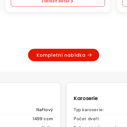
Zobrazit detail
Natural
kW
95
Natu
Automatická
95
převodovka
Aut
pře
Kompletní nabídka
Karoserie
Naftový
Typ karoserie:
1499 ccm
Počet dveří: