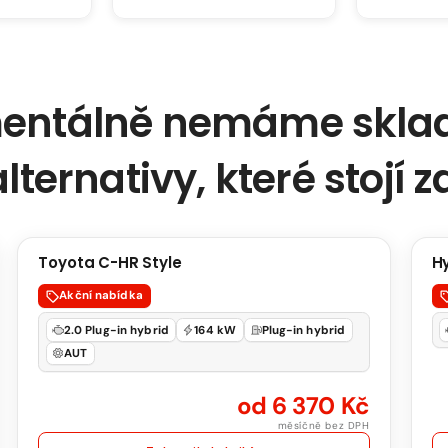
ntálně nemáme sklad
lternativy, které stojí 
Toyota
Hyu
Toyota C-HR Style
H
SKLADEM
C-
i30
Akční nabídka
HR
GO
2.0 Plug-in hybrid
164 kW
Plug-in hybrid
Style
Cze
AUT
2.0
1.6
PHEV
T-
od 6 370 Kč
164
GDI
měsíčně bez DPH
kW
110