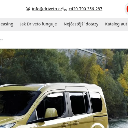
info@driveto.cz
+420 790 356 287
 leasing
Jak Driveto funguje
Nejčastější dotazy
Katalog aut
ct
Otevřít