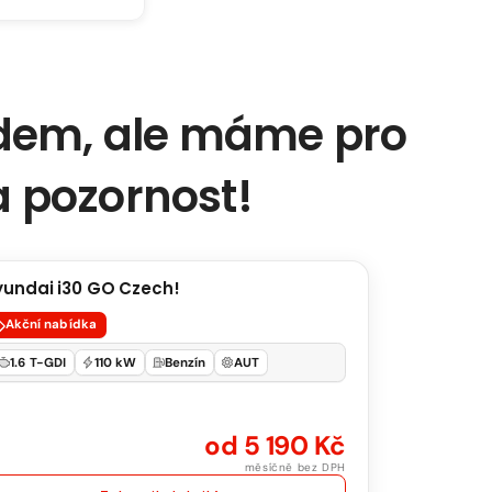
em, ale máme pro
za pozornost!
ndai
yundai i30 GO Czech!
SKLADEM
Akční nabídka
1.6 T-GDI
110 kW
Benzín
AUT
ch!
od 5 190 Kč
měsíčně bez DPH