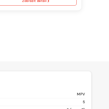
Zobrazit detail
ral
omatická
vodovka
MPV
5