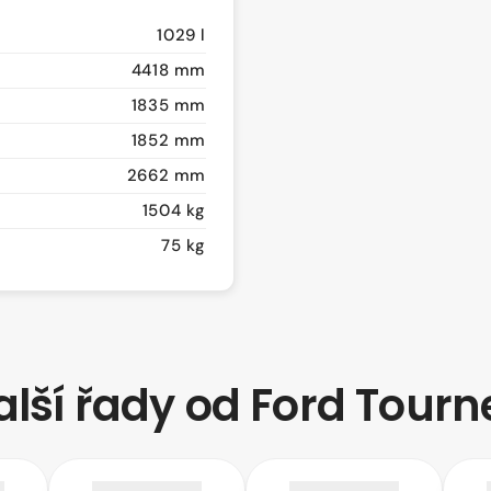
1029 l
4418 mm
1835 mm
1852 mm
2662 mm
1504 kg
75 kg
alší řady od Ford Tourn
Tourneo
Tourneo
Tour