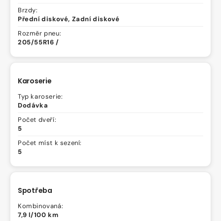
Brzdy:
Přední diskové, Zadní diskové
Rozměr pneu:
205/55R16 /
Karoserie
Typ karoserie:
Dodávka
Počet dveří:
5
Počet míst k sezení:
5
Spotřeba
Kombinovaná:
7,9 l/100 km