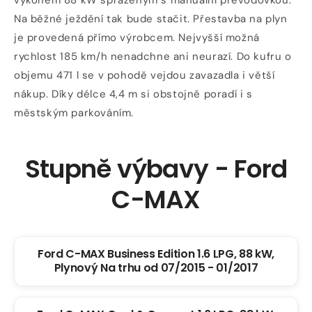
výkonem 88 kW spřaženým s manuální převodovkou.
Na běžné ježdění tak bude stačit. Přestavba na plyn
je provedená přímo výrobcem. Nejvyšší možná
rychlost 185 km/h nenadchne ani neurazí. Do kufru o
objemu 471 l se v pohodě vejdou zavazadla i větší
nákup. Díky délce 4,4 m si obstojně poradí i s
městským parkováním.
Stupně výbavy - Ford
C-MAX
Ford C-MAX Business Edition 1.6 LPG, 88 kW,
Plynový Na trhu od 07/2015 - 01/2017