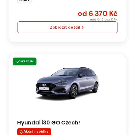
od 6 370 Kč
měsíčně bez DPH
Zobrazit detail
Hyundai
SKLADEM
i30
GO
Czech!
1.6
T-
GDI
110
Hyundai i30 GO Czech!
kW
Natural
Akční nabídka