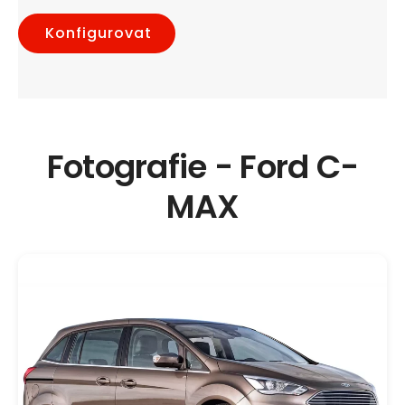
Konfigurovat
Fotografie - Ford C-
MAX
Otevřít
médium