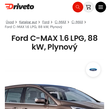
Košík
Přejít
na
Úvod
Katalog aut
Ford
C-MAX
C-MAX
obsah
Ford C-MAX 1.6 LPG, 88 kW, Plynový
Ford C-MAX 1.6 LPG, 88
kW, Plynový