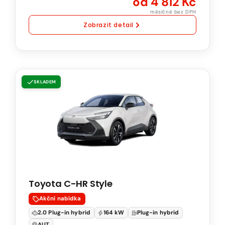
od 4 812 Kč
převodovka
měsíčně bez DPH
Zobrazit detail
Toyota
SKLADEM
C-
HR
Style
2.0
PHEV
164
kW
Toyota C-HR Style
Natural
95
Akční nabídka
Automatická
2.0 Plug-in hybrid
164 kW
Plug-in hybrid
převodovka
AUT