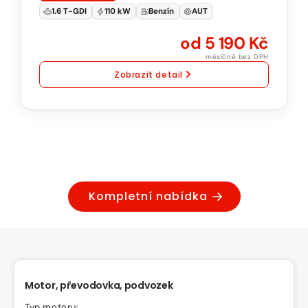
95
1.6 T-GDI
110 kW
Benzín
AUT
Automatická
od 5 190 Kč
převodovka
měsíčně bez DPH
Zobrazit detail
Kompletní nabídka
Motor, převodovka, podvozek
Typ motoru: