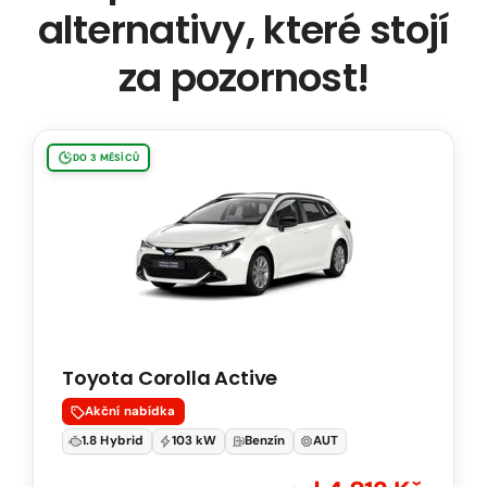
alternativy, které stojí
za pozornost!
Toyota
DO 3 MĚSÍCŮ
Corolla
Touring
Sports
Active
1.8
Hybrid
103
Toyota Corolla Active
kW
Natural
Akční nabídka
95
1.8 Hybrid
103 kW
Benzín
AUT
Automatická