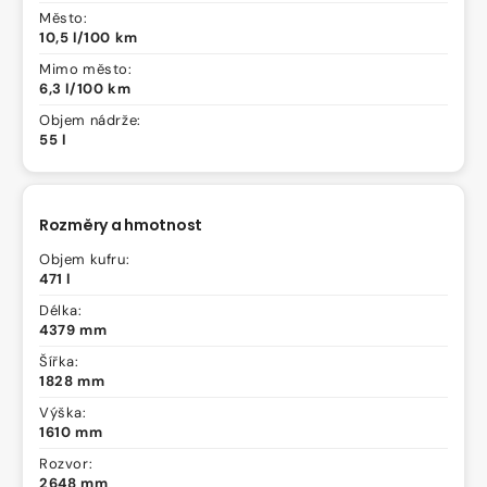
Město:
10,5 l/100 km
Mimo město:
6,3 l/100 km
Objem nádrže:
55 l
Rozměry a hmotnost
Objem kufru:
471 l
Délka:
4379 mm
Šířka:
1828 mm
Výška:
1610 mm
Rozvor:
2648 mm