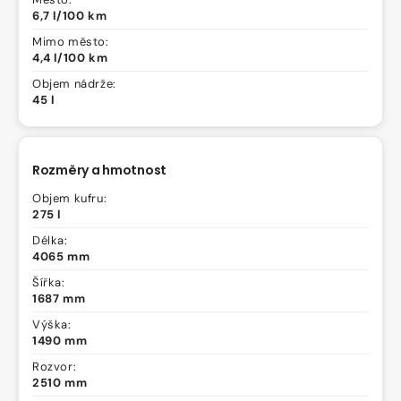
6,7 l/100 km
Mimo město:
4,4 l/100 km
Objem nádrže:
45 l
Rozměry a hmotnost
Objem kufru:
275 l
Délka:
4065 mm
Šířka:
1687 mm
Výška:
1490 mm
Rozvor:
2510 mm