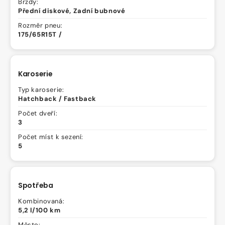
Brzdy:
Přední diskové, Zadní bubnové
Rozměr pneu:
175/65R15T /
Karoserie
Typ karoserie:
Hatchback / Fastback
Počet dveří:
3
Počet míst k sezení:
5
Spotřeba
Kombinovaná:
5,2 l/100 km
Město: