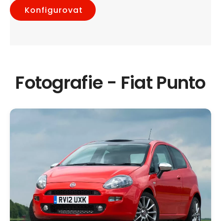
Konfigurovat
Fotografie - Fiat Punto
Otevřít
médium
1
v