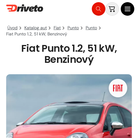
Košík
Přejít
na
Úvod
Katalog aut
Fiat
Punto
Punto
obsah
Fiat Punto 1.2, 51 kW, Benzinový
Fiat Punto 1.2, 51 kW,
Benzinový