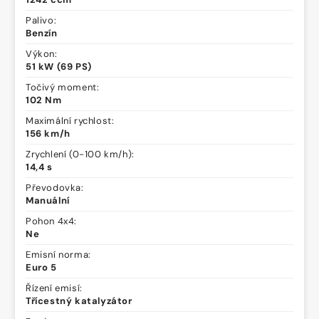
Palivo:
Benzín
Výkon:
51 kW (69 PS)
Točivý moment:
102 Nm
Maximální rychlost:
156 km/h
Zrychlení (0-100 km/h):
14,4 s
Převodovka:
Manuální
Pohon 4x4:
Ne
Emisní norma:
Euro 5
Řízení emisí:
Třícestný katalyzátor