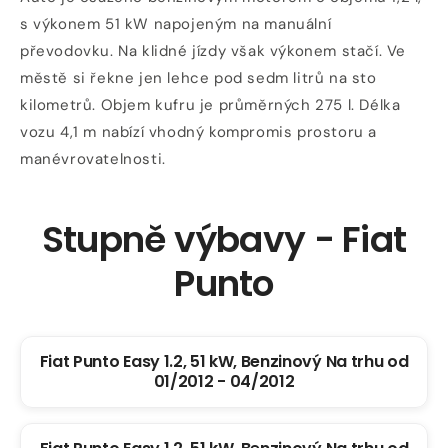
okně
s výkonem 51 kW napojeným na manuální
převodovku. Na klidné jízdy však výkonem stačí. Ve
městě si řekne jen lehce pod sedm litrů na sto
kilometrů. Objem kufru je průměrných 275 l. Délka
vozu 4,1 m nabízí vhodný kompromis prostoru a
manévrovatelnosti.
Stupně výbavy - Fiat
Punto
Fiat Punto Easy 1.2, 51 kW, Benzinový Na trhu od
01/2012 - 04/2012