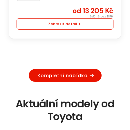
převodovka
od 13 205 Kč
4x4
měsíčně bez DPH
Zobrazit detail
Kompletní nabídka
Aktuální modely od
Toyota