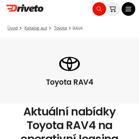
Košík
Přejít
na
Úvod
Katalog aut
Toyota
RAV4
obsah
Toyota RAV4
Aktuální nabídky
Toyota RAV4 na
operativní leasing