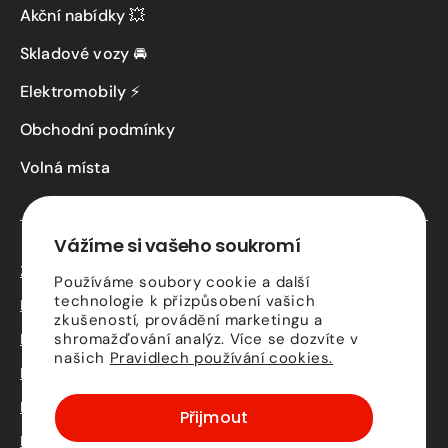
Akční nabídky 💥
Skladové vozy 🚘
Elektromobily ⚡
Obchodní podmínky
Volná místa
Vážíme si vašeho soukromí
Zásady ochrany osobních údajů
Používáme soubory cookie a další
technologie k přizpůsobení vašich
Kontaktní údaje
zkušeností, provádění marketingu a
Podmínky služby Driveto
shromažďování analýz. Více se dozvíte v
našich
Pravidlech používání cookies.
Podmínky předání vozidla
Právní upozornění
Přijmout
Podmínky ukončení smlouvy