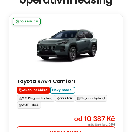
Toyota
DO 3 MĚSÍCŮ
RAV4
Comfort
2.5
Plug-
in
Hybrid
200
Toyota RAV4 Comfort
kW
Benzín
Akční nabídka
Nový model
Automatická
2.5 Plug-in hybrid
227 kW
Plug-in hybrid
převodovka
AUT
·
4×4
4x4
od 10 387 Kč
měsíčně bez DPH