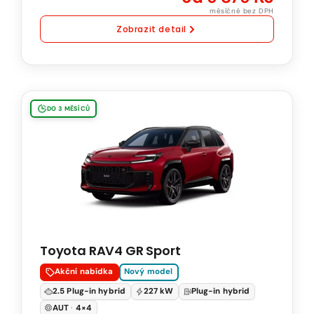
měsíčně bez DPH
Zobrazit detail
Toyota
DO 3 MĚSÍCŮ
RAV4
GR
Sport
2.5
Plug-
in
Hybrid
Toyota RAV4 GR Sport
225
kW
Akční nabídka
Nový model
Benzín
2.5 Plug-in hybrid
227 kW
Plug-in hybrid
Automatická
AUT
·
4×4