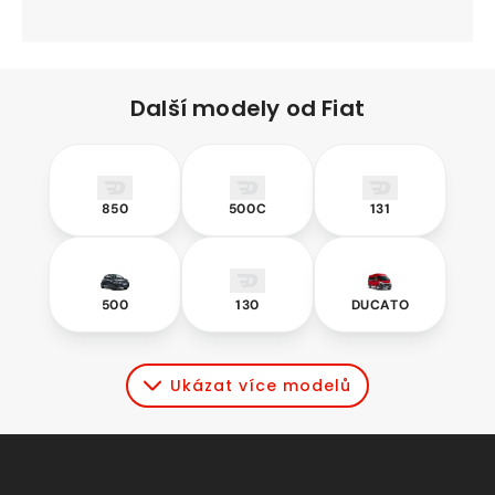
Další modely od Fiat
850
500C
131
850
500C
131
500
130
Ducato
500
130
DUCATO
Ukázat více modelů