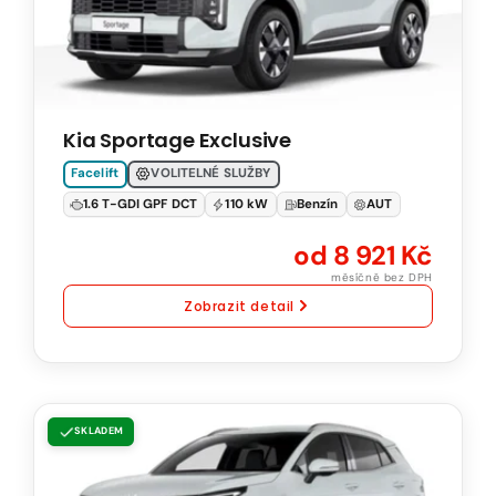
T-
GDI
DCT
110
Kia Sportage Exclusive
kW
Natural
Facelift
VOLITELNÉ SLUŽBY
95
1.6 T-GDI GPF DCT
110 kW
Benzín
AUT
Automatická
od 8 921 Kč
převodovka
měsíčně bez DPH
Zobrazit detail
KIA
SKLADEM
Sportage
TOP