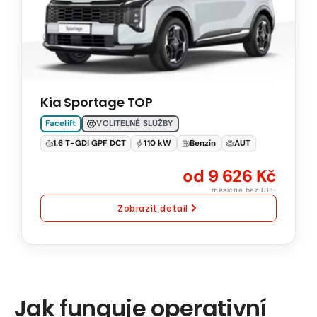
1.6
T-
GDI
DCT
110
Kia Sportage TOP
kW
Natural
Facelift
VOLITELNÉ SLUŽBY
95
1.6 T-GDI GPF DCT
110 kW
Benzín
AUT
Automatická
od 9 626 Kč
převodovka
měsíčně bez DPH
Zobrazit detail
Jak funguje operativní