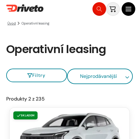
Košík
Přejít
Operativní leasing
Úvod
na
obsah
Operativní leasing
Filtry
Nejprodávanější
Produkty 2 z 235
KIA
SKLADEM
Sportage
Exclusive
1.6